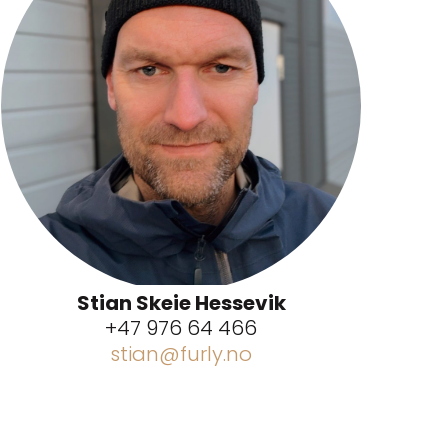
Stian Skeie Hessevik
+47 976 64 466
stian@furly.no